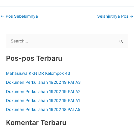
←
Pos Sebelumnya
Selanjutnya Pos
→
C
a
r
Pos-pos Terbaru
i
u
Mahasiswa KKN DR Kelompok 43
n
Dokumen Perkuliahan 19202 19 PAI A3
t
Dokumen Perkuliahan 19202 19 PAI A2
u
Dokumen Perkuliahan 19202 19 PAI A1
k
Dokumen Perkuliahan 19202 18 PAI A5
:
Komentar Terbaru