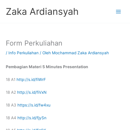
Lewati
Zaka Ardiansyah
ke
konten
Form Perkuliahan
/
Info Perkuliahan
/ Oleh
Mochammad Zaka Ardiansyah
Pembagian Materi 5 Minutes Presentation
18 A1
http://s.id/fiWrF
18 A2
http://s.id/fiVxN
18 A3
https://s.id/fw4xu
18 A4
http://s.id/fjySn