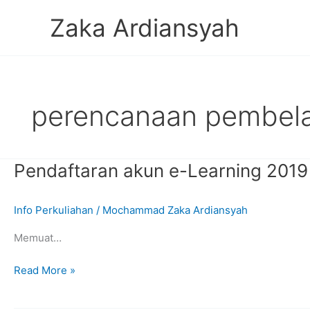
Lewati
Zaka Ardiansyah
ke
konten
perencanaan pembela
Pendaftaran akun e-Learning 2019
Info Perkuliahan
/
Mochammad Zaka Ardiansyah
Memuat…
Pendaftaran
Read More »
akun
e-