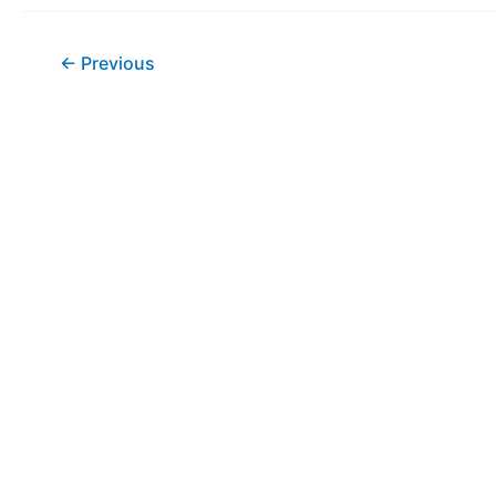
e-
Learning
←
Previous