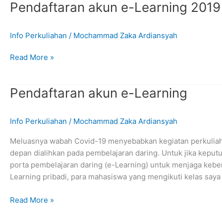
Pendaftaran akun e-Learning 2019
Learning
2019
A2
Info Perkuliahan
/
Mochammad Zaka Ardiansyah
Pendaftaran
Read More »
akun
e-
Pendaftaran akun e-Learning
Learning
2019
A1
Info Perkuliahan
/
Mochammad Zaka Ardiansyah
Meluasnya wabah Covid-19 menyebabkan kegiatan perkuliah
depan dialihkan pada pembelajaran daring. Untuk jika keputu
porta pembelajaran daring (e-Learning) untuk menjaga kebe
Learning pribadi, para mahasiswa yang mengikuti kelas saya
Pendaftaran
Read More »
akun